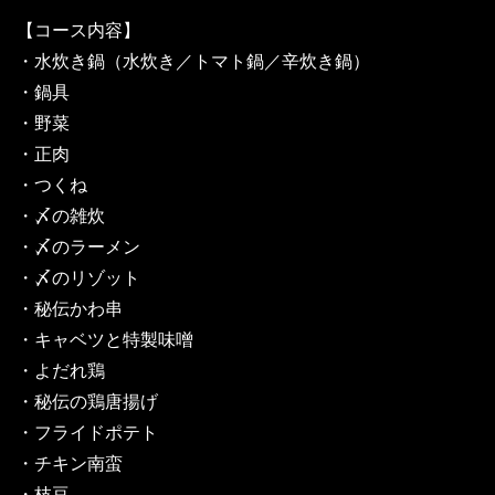
【コース内容】
・水炊き鍋（水炊き／トマト鍋／辛炊き鍋）
・鍋具
・野菜
・正肉
・つくね
・〆の雑炊
・〆のラーメン
・〆のリゾット
・秘伝かわ串
・キャベツと特製味噌
・よだれ鶏
・秘伝の鶏唐揚げ
・フライドポテト
・チキン南蛮
・枝豆