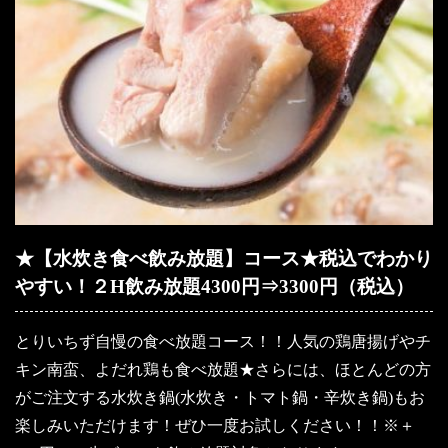
★【水炊き食べ飲み放題】コース★税込でわかり
やすい！２H飲み放題4300円⇒3300円（税込）
とりいちず自慢の食べ放題コース！！人気の鶏唐揚げやチ
キン南蛮、よだれ鶏も食べ放題★さらには、ほとんどの方
がご注文する水炊き鍋(水炊き・トマト鍋・辛炊き鍋)もお
楽しみいただけます！ぜひ一度お試しください！！※＋