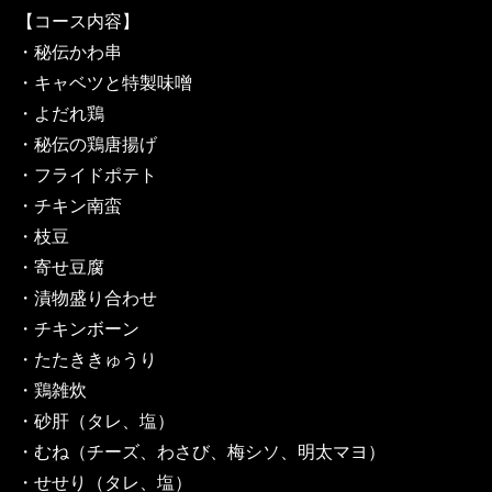
【コース内容】
・秘伝かわ串
・キャベツと特製味噌
・よだれ鶏
・秘伝の鶏唐揚げ
・フライドポテト
・チキン南蛮
・枝豆
・寄せ豆腐
・漬物盛り合わせ
・チキンボーン
・たたききゅうり
・鶏雑炊
・砂肝（タレ、塩）
・むね（チーズ、わさび、梅シソ、明太マヨ）
・せせり（タレ、塩）