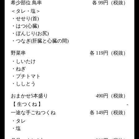
希少部位 鳥串
各 99円（税抜）
＜タレ・塩＞
・せせり(首)
・はつ(心臓)
・ぼんじり(お尻)
・つなぎ(肝臓と心臓の間)
野菜串
各 119円（税抜）
・しいたけ
・ねぎ
・プチトマト
・ししとう
おまかせ5本盛り
490円（税抜）
【 生つくね 】
-
一途な手ごねつくね
各 149円（税抜）
・タレ
・塩