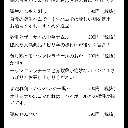
鶏の旨みがつまった煮込みはお酒の肴にぴったり♪
鶏生ハム炙り刺し
390円（税抜）
自慢の鶏生ハムです！生ハムでは珍しい鶏を使用。
お酒もすすむおすすめの逸品♪
砂肝とザーサイの中華ナムル
290円（税抜）
隠れた人気商品！ピリ辛の味付けが後引く旨さ！
蒸し鶏とモッツァレラチーズのおか
290円（税抜）
か和え
モッツァレラチーズと赤紫蘇が絶妙なバランス！さ
っぱりとお召し上がりください。
よだれ鶏 ～バンバンジー風～
290円（税抜）
オリジナルのゴマだれは、ハイボールとの相性が抜
群です。
鶏皮せんべい
390円（税抜）